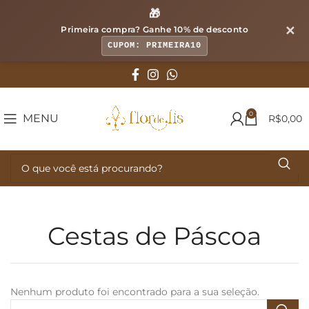
🎁
✕
Primeira compra? Ganhe
10% de desconto
CUPOM: PRIMEIRA10
0
MENU
R$
0,00
Cestas de Páscoa
Nenhum produto foi encontrado para a sua seleção.