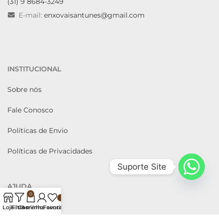
(31) 9 8684-3249
E-mail:
enxovaisantunes@gmail.com
INSTITUCIONAL
Sobre nós
Fale Conosco
Políticas de Envio
Políticas de Privacidades
Suporte Site
AJUDA
0
Como comprar
Loja
Filtros
Carrinho
A minha conta
Favoritos