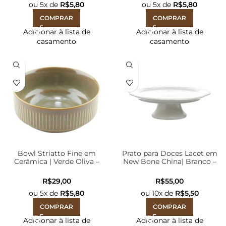
ou
5
x de
R$
5,80
ou
5
x de
R$
5,80
COMPRAR
COMPRAR
Adicionar à lista de
Adicionar à lista de
casamento
casamento
Bowl Striatto Fine em
Prato para Doces Lacet em
Cerâmica | Verde Oliva –
New Bone China| Branco –
400ml
15cmx5cm
R$
R$
ou
5
x de
R$
5,80
ou
10
x de
R$
5,50
COMPRAR
COMPRAR
Adicionar à lista de
Adicionar à lista de