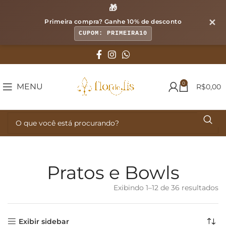
🎁
✕
Primeira compra? Ganhe
10% de desconto
CUPOM: PRIMEIRA10
0
MENU
R$
0,00
Pratos e Bowls
Exibindo 1–12 de 36 resultados
Cl
p
cl
m
Exibir sidebar