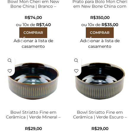
Bowl Mon Cheri em New
Prato para Bolo Mon Cheri
Bone China | Branco –
em New Bone China com
130ml 13x5cm
Pé e Espatula | Branco –
26x10cm
R$
R$
ou
10
x de
R$
7,40
ou
10
x de
R$
35,00
COMPRAR
COMPRAR
Adicionar à lista de
Adicionar à lista de
casamento
casamento
Bowl Striatto Fine em
Bowl Striatto Fine em
Cerâmica | Verde Mineral –
Cerâmica | Verde Escuro –
400ml
400ml
R$
R$