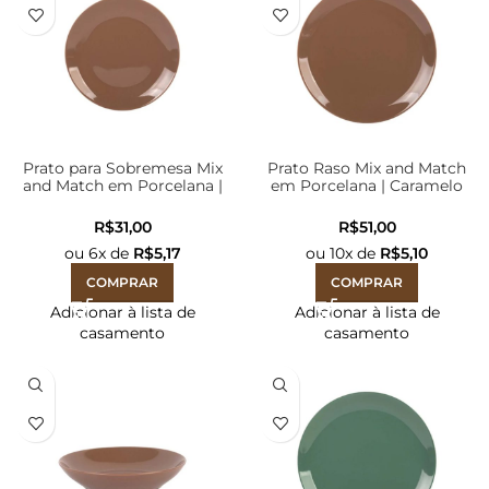
Prato para Sobremesa Mix
Prato Raso Mix and Match
and Match em Porcelana |
em Porcelana | Caramelo
Caramelo Rústico – 20cm
Rústico – 26cm
R$
R$
ou
6
x de
R$
5,17
ou
10
x de
R$
5,10
COMPRAR
COMPRAR
Adicionar à lista de
Adicionar à lista de
casamento
casamento