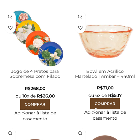
Jogo de 4 Pratos para
Bowl em Acrílico
Sobremesa com Filado
Martelado | Âmbar – 440ml
Ouro| Blummen – 20cm
R$
R$
ou
6
x de
R$
5,17
ou
10
x de
R$
26,80
COMPRAR
COMPRAR
Adicionar à lista de
Adicionar à lista de
casamento
casamento