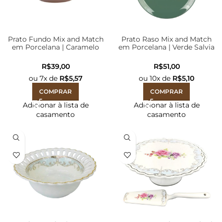
Prato Fundo Mix and Match
Prato Raso Mix and Match
em Porcelana | Caramelo
em Porcelana | Verde Salvia
Rústico – 20cm
– 26cm
R$
R$
ou
7
x de
R$
5,57
ou
10
x de
R$
5,10
COMPRAR
COMPRAR
Adicionar à lista de
Adicionar à lista de
casamento
casamento