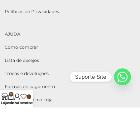
Políticas de Privacidades
AJUDA
Como comprar
Lista de desejos
Trocas e devoluções
Suporte Site
Formas de pagamento
0
Retirar pedido na Loja
Loja
Carrinho
A minha conta
Favoritos
2021
Flor de Lis Enxovais
Todos os direitos reservados.
CNPJ: 55.614.593/0001-78
Razão Social:
Enxovais Antunes LTDA
09H ÁS 18:00H de Segunda a Sexta