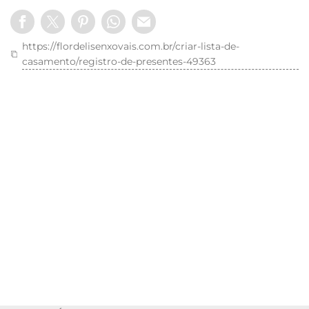
https://flordelisenxovais.com.br/criar-lista-de-
casamento/registro-de-presentes-49363