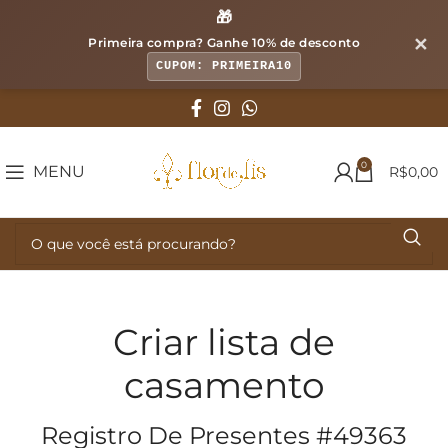
🎁
✕
Primeira compra? Ganhe
10% de desconto
CUPOM: PRIMEIRA10
0
MENU
R$
0,00
Criar lista de
casamento
Registro De Presentes #49363