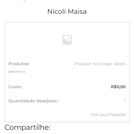
Nicoli Maisa
Product no longer exists
cor:
Pérola
R$
0,00
1
Not purchasable
Compartilhe: