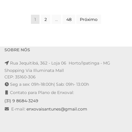
Paginação de posts
1
2
…
48
Próximo
SOBRE NÓS
Rua Jequitibá, 362 - Loja 06 Horto/Ipatinga - MG
Shopping Via Illuminata Mall
CEP: 35160-306
Seg a sex: 09h-18:00h| Sab: 09h- 13:00h
Contato para Plano de Enxoval:
(31) 9 8684-3249
E-mail:
enxovaisantunes@gmail.com