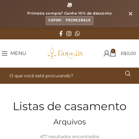
🎁
✕
Primeira compra? Ganhe
10% de desconto
CUPOM: PRIMEIRA10
0
MENU
R$
0,00
Listas de casamento
Arquivos
477 resultados encontrados