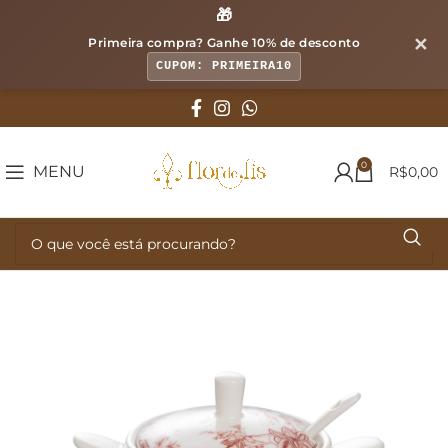
🎁
✕
Primeira compra? Ganhe
10% de desconto
CUPOM: PRIMEIRA10
0
MENU
R$
0,00