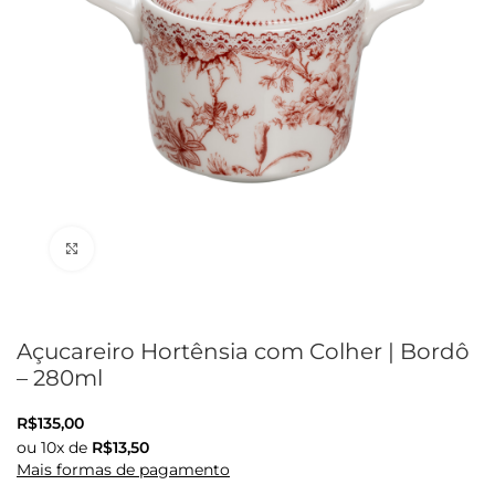
Clique para ampliar
Açucareiro Hortênsia com Colher | Bordô
– 280ml
R$
135,00
ou
10
x de
R$
13,50
Mais formas de pagamento