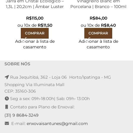
Jarra em Cristal Ecológico –
Vinagreiro Blanc em
1,3L | 20,2cm | Âmbar Luster
Porcelana | Branco – 100ml
R$
R$
ou
10
x de
R$
11,50
ou
10
x de
R$
8,40
COMPRAR
COMPRAR
Adicionar à lista de
Adicionar à lista de
casamento
casamento
SOBRE NÓS
Rua Jequitibá, 362 - Loja 06 Horto/Ipatinga - MG
Shopping Via Illuminata Mall
CEP: 35160-306
Seg a sex: 09h-18:00h| Sab: 09h- 13:00h
Contato para Plano de Enxoval:
(31) 9 8684-3249
E-mail:
enxovaisantunes@gmail.com