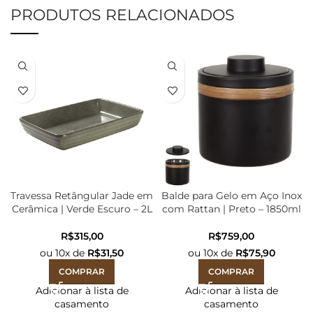
PRODUTOS RELACIONADOS
Travessa Retângular Jade em
Balde para Gelo em Aço Inox
Cerâmica | Verde Escuro – 2L
com Rattan | Preto – 1850ml
R$
R$
ou
10
x de
R$
31,50
ou
10
x de
R$
75,90
COMPRAR
COMPRAR
Adicionar à lista de
Adicionar à lista de
casamento
casamento