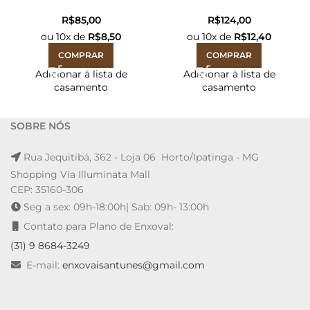
50cmX90cm
Branco 45cm x 1,30m
R$
R$
ou
10
x de
R$
8,50
ou
10
x de
R$
12,40
COMPRAR
COMPRAR
Adicionar à lista de
Adicionar à lista de
casamento
casamento
SOBRE NÓS
Rua Jequitibá, 362 - Loja 06 Horto/Ipatinga - MG
Shopping Via Illuminata Mall
CEP: 35160-306
Seg a sex: 09h-18:00h| Sab: 09h- 13:00h
Contato para Plano de Enxoval:
(31) 9 8684-3249
E-mail:
enxovaisantunes@gmail.com