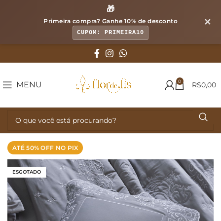
🎁
✕
Primeira compra? Ganhe
10% de desconto
CUPOM: PRIMEIRA10
0
MENU
R$
0,00
ATÉ 50% OFF NO PIX
ESGOTADO