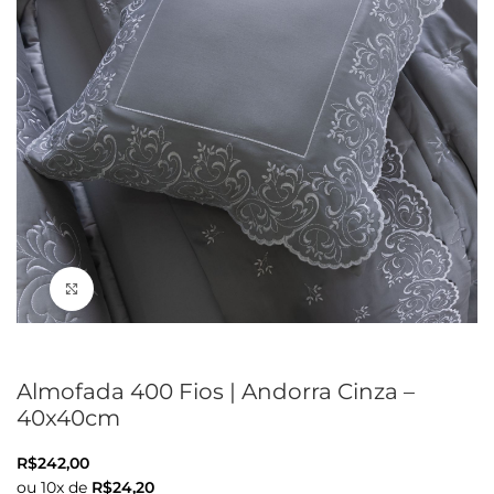
Clique para ampliar
Almofada 400 Fios | Andorra Cinza –
40x40cm
R$
242,00
ou
10
x de
R$
24,20