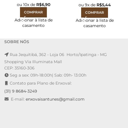
ou
10
x de
R$
6,90
ou
9
x de
R$
5,44
COMPRAR
COMPRAR
Adicionar à lista de
Adicionar à lista de
casamento
casamento
SOBRE NÓS
Rua Jequitibá, 362 - Loja 06 Horto/Ipatinga - MG
Shopping Via Illuminata Mall
CEP: 35160-306
Seg a sex: 09h-18:00h| Sab: 09h- 13:00h
Contato para Plano de Enxoval:
(31) 9 8684-3249
E-mail:
enxovaisantunes@gmail.com