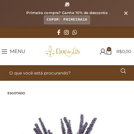
🎁
✕
Primeira compra? Ganhe
10% de desconto
CUPOM: PRIMEIRA10
0
MENU
R$
0,00
ESGOTADO