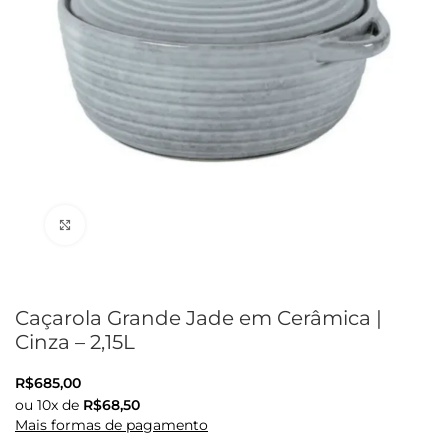
Clique para ampliar
Caçarola Grande Jade em Cerâmica |
Cinza – 2,15L
R$
685,00
ou
10
x de
R$
68,50
Mais formas de pagamento