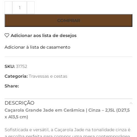
COMPRAR
Adicionar aos lista de desejos
Adicionar à lista de casamento
SKU:
31752
Categoria:
Travessas e cestas
Share:
DESCRIÇÃO
Caçarola Grande Jade em Cerâmica | Cinza – 2,15L
(D27,5
x A13,5 cm)
Sofisticada e versátil, a Caçarola Jade na tonalidade cinza é
a escolha perfeita para compor uma mesa contemporânea