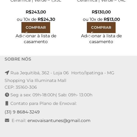
Cerâmica | Verde – 1,95L
Cerâmica | Verde – 1,4L
R$
R$
ou
10
x de
R$
24,30
ou
10
x de
R$
13,00
COMPRAR
COMPRAR
Adicionar à lista de
Adicionar à lista de
casamento
casamento
SOBRE NÓS
Rua Jequitibá, 362 - Loja 06 Horto/Ipatinga - MG
Shopping Via Illuminata Mall
CEP: 35160-306
Seg a sex: 09h-18:00h| Sab: 09h- 13:00h
Contato para Plano de Enxoval:
(31) 9 8684-3249
E-mail:
enxovaisantunes@gmail.com