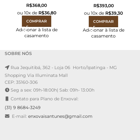
R$
R$
ou
10
x de
R$
36,80
ou
10
x de
R$
39,30
COMPRAR
COMPRAR
Adicionar à lista de
Adicionar à lista de
casamento
casamento
SOBRE NÓS
Rua Jequitibá, 362 - Loja 06 Horto/Ipatinga - MG
Shopping Via Illuminata Mall
CEP: 35160-306
Seg a sex: 09h-18:00h| Sab: 09h- 13:00h
Contato para Plano de Enxoval:
(31) 9 8684-3249
E-mail:
enxovaisantunes@gmail.com