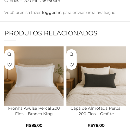
Cannes – 200 Fios 35x60cm”
Você precisa fazer
logged in
para enviar uma avaliação.
PRODUTOS RELACIONADOS
Fronha Avulsa Percal 200
Capa de Almofada Percal
Fios – Branca King
200 Fios – Grafite
50cmX90cm
35cmX60cm
R$
R$