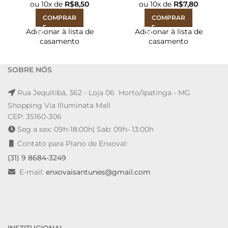
ou
10
x de
R$
8,50
ou
10
x de
R$
7,80
COMPRAR
COMPRAR
Adicionar à lista de
Adicionar à lista de
casamento
casamento
SOBRE NÓS
Rua Jequitibá, 362 - Loja 06 Horto/Ipatinga - MG
Shopping Via Illuminata Mall
CEP: 35160-306
Seg a sex: 09h-18:00h| Sab: 09h- 13:00h
Contato para Plano de Enxoval:
(31) 9 8684-3249
E-mail:
enxovaisantunes@gmail.com