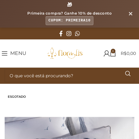
🎁
✕
Primeira compra? Ganhe
10% de desconto
CUPOM: PRIMEIRA10
0
MENU
R$
0,00
ESGOTADO