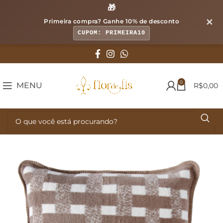
🎁
✕
Primeira compra? Ganhe
10% de desconto
CUPOM: PRIMEIRA10
0
MENU
R$
0,00