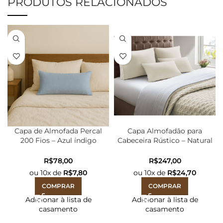
PRODUTOS RELACIONADOS
Capa de Almofada Percal
Capa Almofadão para
200 Fios – Azul índigo
Cabeceira Rústico – Natural
35cmX60cm
78x50x10cm
R$
R$
ou
10
x de
R$
7,80
ou
10
x de
R$
24,70
COMPRAR
COMPRAR
Adicionar à lista de
Adicionar à lista de
casamento
casamento