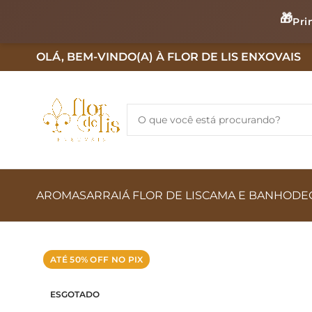
🎁
Pri
OLÁ, BEM-VINDO(A) À FLOR DE LIS ENXOVAIS
AROMAS
ARRAIÁ FLOR DE LIS
CAMA E BANHO
DE
ATÉ 50% OFF NO PIX
ESGOTADO