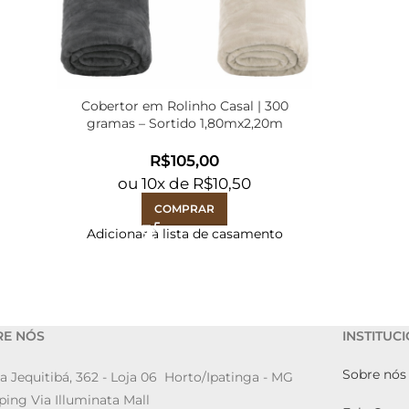
Cobertor em Rolinho Casal | 300
gramas – Sortido 1,80mx2,20m
R$
ou
10
x de
R$
10,50
COMPRAR
Adicionar à lista de casamento
RE NÓS
INSTITUC
Sobre nós
a Jequitibá, 362 - Loja 06 Horto/Ipatinga - MG
ing Via Illuminata Mall