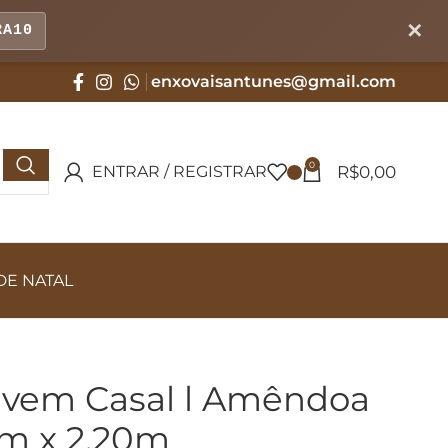
✕
RA10
enxovaisantunes@gmail.com
0
R$
0,00
ENTRAR / REGISTRAR
DE NATAL
uvem Casal l Amêndoa
0m x 2,20m