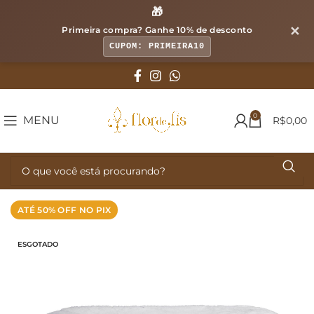
🎁
✕
Primeira compra? Ganhe
10% de desconto
CUPOM: PRIMEIRA10
0
MENU
R$
0,00
ATÉ 50% OFF NO PIX
ESGOTADO