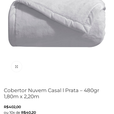
Clique para ampliar
Cobertor Nuvem Casal l Prata – 480gr
1,80m x 2,20m
R$
402,00
ou
10
x de
R$
40,20