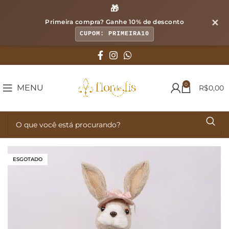
🎁
✕
Primeira compra? Ganhe
10% de desconto
CUPOM: PRIMEIRA10
0
MENU
R$
0,00
ESGOTADO