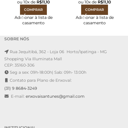
ou
10
x de
R$
11,10
ou
10
x de
R$
11,10
COMPRAR
COMPRAR
Adicionar à lista de
Adicionar à lista de
casamento
casamento
SOBRE NÓS
Rua Jequitibá, 362 - Loja 06 Horto/Ipatinga - MG
Shopping Via Illuminata Mall
CEP: 35160-306
Seg a sex: 09h-18:00h| Sab: 09h- 13:00h
Contato para Plano de Enxoval:
(31) 9 8684-3249
E-mail:
enxovaisantunes@gmail.com
INSTITUCIONAL