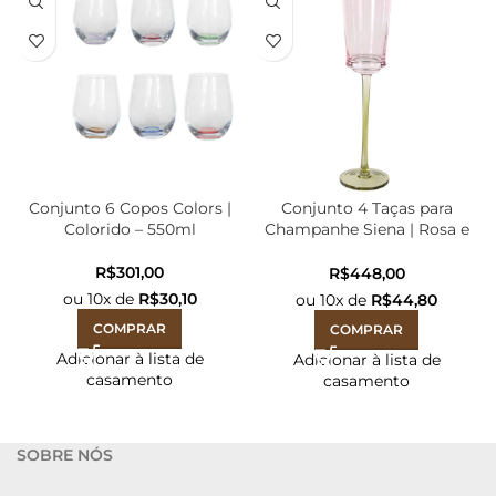
Conjunto 6 Copos Colors |
Conjunto 4 Taças para
Colorido – 550ml
Champanhe Siena | Rosa e
Verde – 190ml 24x6cm
R$
R$
ou
10
x de
R$
30,10
ou
10
x de
R$
44,80
COMPRAR
COMPRAR
Adicionar à lista de
Adicionar à lista de
casamento
casamento
SOBRE NÓS