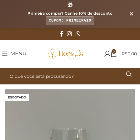
🎁
✕
Primeira compra? Ganhe
10% de desconto
CUPOM: PRIMEIRA10
0
MENU
R$
0,00
ESGOTADO