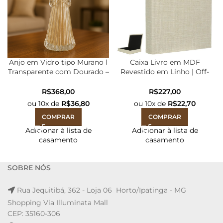
Anjo em Vidro tipo Murano l
Caixa Livro em MDF
Transparente com Dourado –
Revestido em Linho | Off-
27cm 10d
White – 32x26x5cm
R$
R$
ou
10
x de
R$
36,80
ou
10
x de
R$
22,70
COMPRAR
COMPRAR
Adicionar à lista de
Adicionar à lista de
casamento
casamento
SOBRE NÓS
Rua Jequitibá, 362 - Loja 06 Horto/Ipatinga - MG
Shopping Via Illuminata Mall
CEP: 35160-306