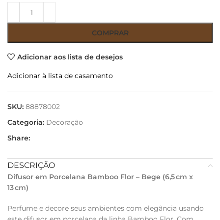
COMPRAR
Adicionar aos lista de desejos
Adicionar à lista de casamento
SKU:
88878002
Categoria:
Decoração
Share:
DESCRIÇÃO
Difusor em Porcelana Bamboo Flor – Bege (6,5 cm x
13 cm)
Perfume e decore seus ambientes com elegância usando
este difusor em porcelana da linha Bamboo Flor. Com