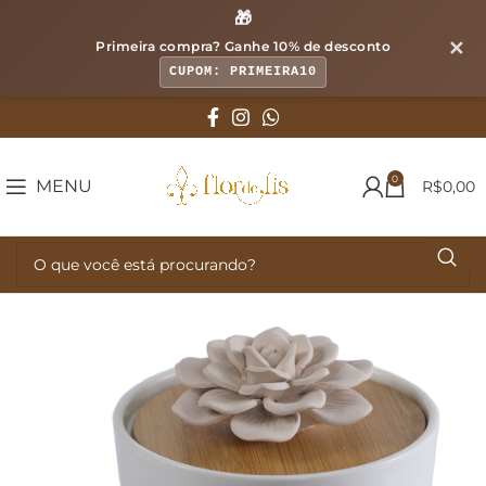
🎁
✕
Primeira compra? Ganhe
10% de desconto
CUPOM: PRIMEIRA10
0
MENU
R$
0,00