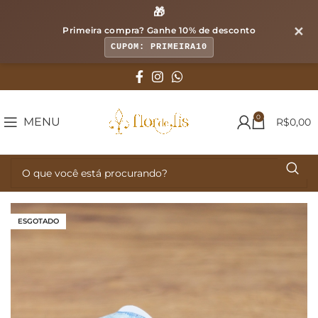
🎁
✕
Primeira compra? Ganhe
10% de desconto
CUPOM: PRIMEIRA10
0
MENU
R$
0,00
ESGOTADO