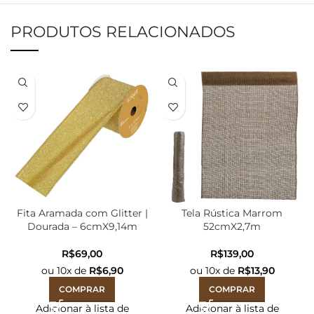
PRODUTOS RELACIONADOS
Fita Aramada com Glitter |
Tela Rústica Marrom
Dourada – 6cmX9,14m
52cmX2,7m
R$
R$
ou
10
x de
R$
6,90
ou
10
x de
R$
13,90
COMPRAR
COMPRAR
Adicionar à lista de
Adicionar à lista de