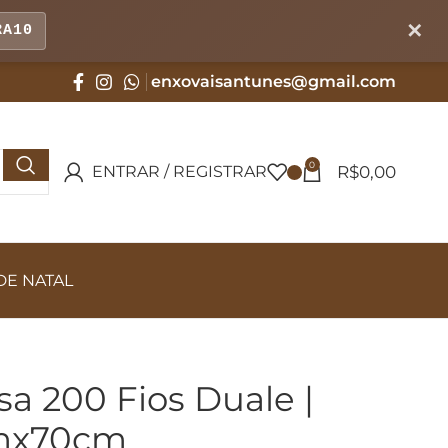
✕
RA10
enxovaisantunes@gmail.com
0
R$
0,00
ENTRAR / REGISTRAR
DE NATAL
sa 200 Fios Duale |
cmx70cm