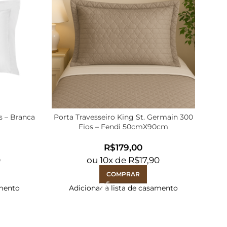
s – Branca
Porta Travesseiro King St. Germain 300
Fro
Fios – Fendi 50cmX90cm
R$
0
ou
10
x de
R$
17,90
COMPRAR
amento
Adicionar à lista de casamento