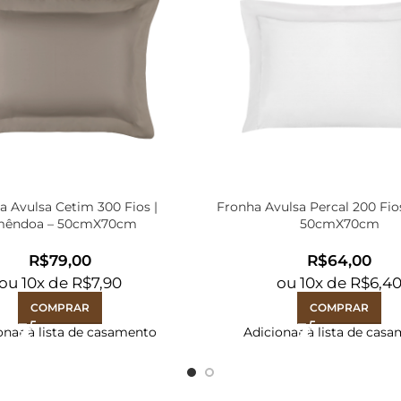
a Avulsa Cetim 300 Fios |
Fronha Avulsa Percal 200 Fio
êndoa – 50cmX70cm
50cmX70cm
R$
R$
ou
10
x de
R$
7,90
ou
10
x de
R$
6,4
COMPRAR
COMPRAR
onar à lista de casamento
Adicionar à lista de cas