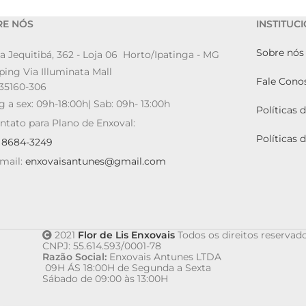
RE NÓS
INSTITUC
Sobre nós
a Jequitibá, 362 - Loja 06 Horto/Ipatinga - MG
ing Via Illuminata Mall
Fale Cono
35160-306
g a sex: 09h-18:00h| Sab: 09h- 13:00h
Políticas 
ntato para Plano de Enxoval:
Políticas 
9 8684-3249
mail:
enxovaisantunes@gmail.com
2021
Flor de Lis Enxovais
Todos os direitos reservado
CNPJ: 55.614.593/0001-78
Razão Social:
Enxovais Antunes LTDA
09H ÁS 18:00H de Segunda a Sexta
Sábado de 09:00 às 13:00H