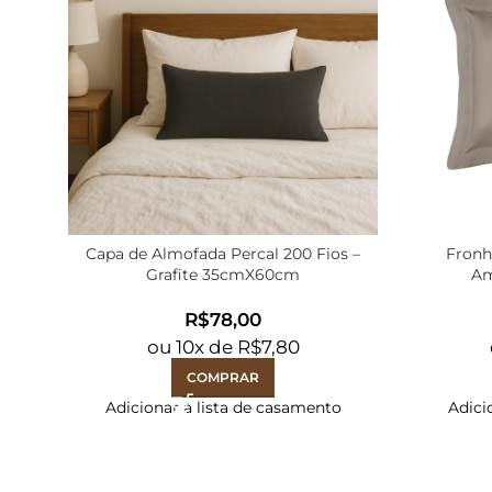
Capa de Almofada Percal 200 Fios –
Fronh
Grafite 35cmX60cm
Am
R$
ou
10
x de
R$
7,80
COMPRAR
Adicionar à lista de casamento
Adici