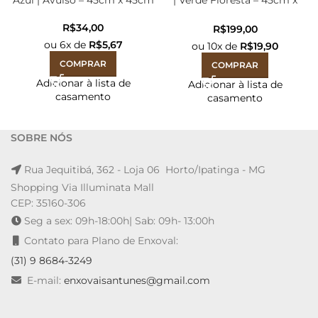
Azul | Avulso – 45cm x 45cm
| Verde Floresta – 45cm x
45cm
R$
R$
ou
6
x de
R$
5,67
ou
10
x de
R$
19,90
COMPRAR
COMPRAR
Adicionar à lista de
Adicionar à lista de
casamento
casamento
SOBRE NÓS
Rua Jequitibá, 362 - Loja 06 Horto/Ipatinga - MG
Shopping Via Illuminata Mall
CEP: 35160-306
Seg a sex: 09h-18:00h| Sab: 09h- 13:00h
Contato para Plano de Enxoval:
(31) 9 8684-3249
E-mail:
enxovaisantunes@gmail.com