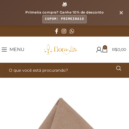
🎁
✕
Primeira compra? Ganhe
10% de desconto
CUPOM: PRIMEIRA10
0
MENU
R$
0,00