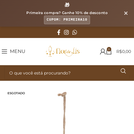
🎁
✕
Primeira compra? Ganhe
10% de desconto
CUPOM: PRIMEIRA10
0
MENU
R$
0,00
ESGOTADO