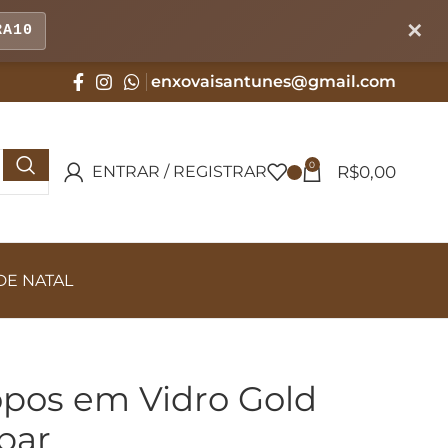
✕
RA10
enxovaisantunes@gmail.com
0
R$
0,00
ENTRAR / REGISTRAR
DE NATAL
opos em Vidro Gold
bar