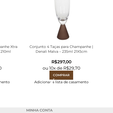
panhe Xtra
Conjunto 4 Taças para Champanhe |
Co
 210ml
Denali Malva – 235ml 21X5cm
R$
0
ou
10
x de
R$
29,70
COMPRAR
amento
Adicionar à lista de casamento
MINHA CONTA