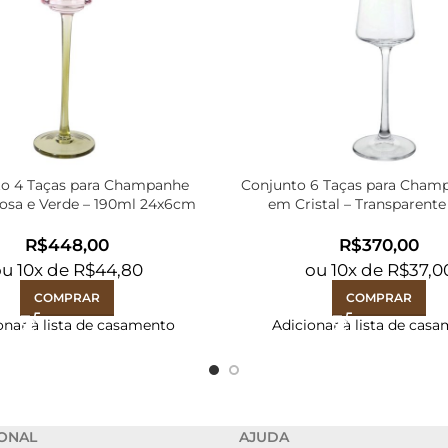
to 4 Taças para Champanhe
Conjunto 6 Taças para Cham
Rosa e Verde – 190ml 24x6cm
em Cristal – Transparente
R$
R$
ou
10
x de
R$
44,80
ou
10
x de
R$
37,0
COMPRAR
COMPRAR
onar à lista de casamento
Adicionar à lista de cas
IONAL
AJUDA