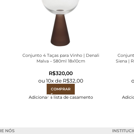
Conjunto 4 Taças para Vinho | Denali
Conjun
Malva – 580ml 18x10cm
Siena | 
R$
ou
10
x de
R$
32,00
COMPRAR
Adicionar à lista de casamento
Adici
RE NÓS
INSTITUC