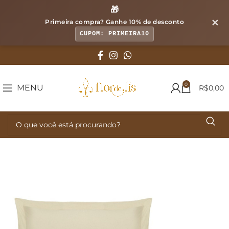
🎁
✕
Primeira compra? Ganhe
10% de desconto
CUPOM: PRIMEIRA10
0
MENU
R$
0,00