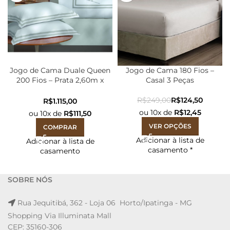
Jogo de Cama Duale Queen
Jogo de Cama 180 Fios –
200 Fios – Prata 2,60m x
Casal 3 Peças
2,50m
R$
249,00
R$
124,50
R$
ou
10
x de
R$
12,45
ou
10
x de
R$
111,50
VER OPÇÕES
COMPRAR
Adicionar à lista de
Adicionar à lista de
casamento
*
casamento
SOBRE NÓS
Rua Jequitibá, 362 - Loja 06 Horto/Ipatinga - MG
Shopping Via Illuminata Mall
CEP: 35160-306