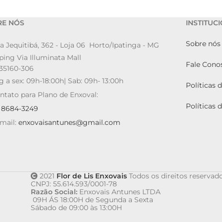
RE NÓS
INSTITUC
Sobre nós
a Jequitibá, 362 - Loja 06 Horto/Ipatinga - MG
ing Via Illuminata Mall
Fale Cono
35160-306
g a sex: 09h-18:00h| Sab: 09h- 13:00h
Políticas 
ntato para Plano de Enxoval:
Políticas 
9 8684-3249
mail:
enxovaisantunes@gmail.com
2021
Flor de Lis Enxovais
Todos os direitos reservado
CNPJ: 55.614.593/0001-78
Razão Social:
Enxovais Antunes LTDA
09H ÁS 18:00H de Segunda a Sexta
Sábado de 09:00 às 13:00H