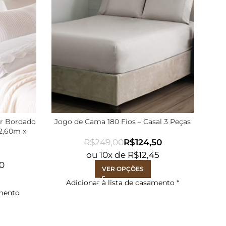
r Bordado
Jogo de Cama 180 Fios – Casal 3 Peças
Jo
 2,60m x
R$
249,00
R$
124,50
ou
10
x de
R$
12,45
90
VER OPÇÕES
Adicionar à lista de casamento
*
amento