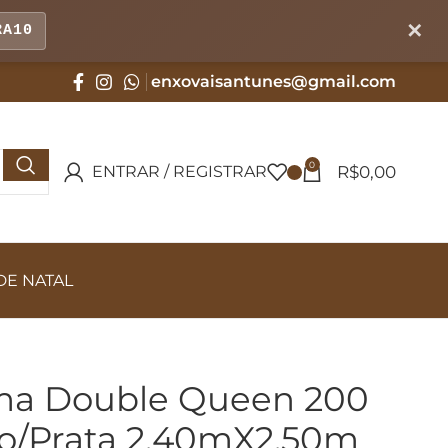
✕
RA10
enxovaisantunes@gmail.com
0
R$
0,00
ENTRAR / REGISTRAR
DE NATAL
ma Double Queen 200
co/Prata 2,40mX2,50m