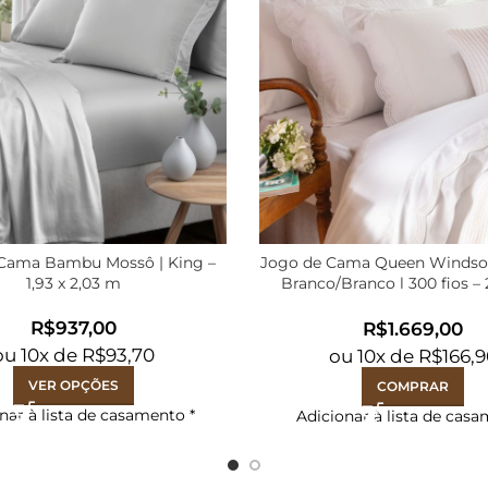
Cama Bambu Mossô | King –
Jogo de Cama Queen Windso
1,93 x 2,03 m
Branco/Branco l 300 fios –
2,50m
R$
R$
ou
10
x de
R$
93,70
ou
10
x de
R$
166,
VER OPÇÕES
COMPRAR
nar à lista de casamento
*
Adicionar à lista de cas