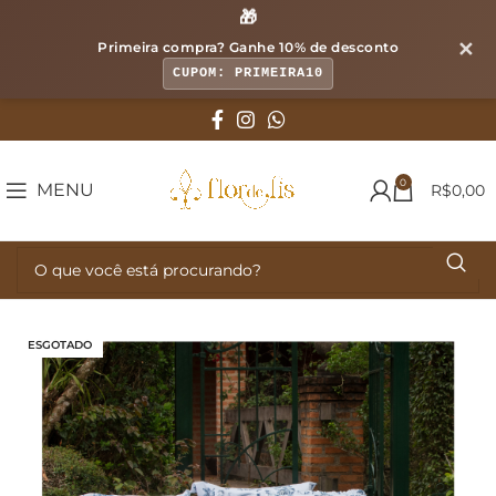
🎁
✕
Primeira compra? Ganhe
10% de desconto
CUPOM: PRIMEIRA10
0
MENU
R$
0,00
ESGOTADO