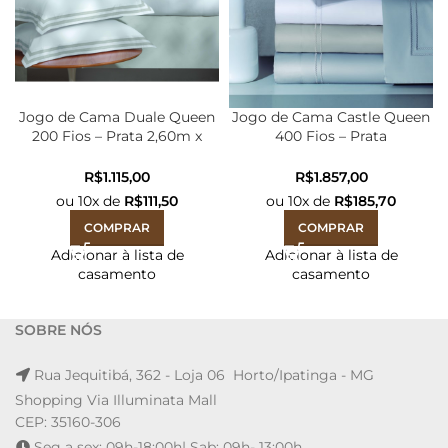
Jogo de Cama Duale Queen
Jogo de Cama Castle Queen
200 Fios – Prata 2,60m x
400 Fios – Prata
2,50m
2,50mX2,70m
R$
R$
ou
10
x de
R$
111,50
ou
10
x de
R$
185,70
COMPRAR
COMPRAR
Adicionar à lista de
Adicionar à lista de
casamento
casamento
SOBRE NÓS
Rua Jequitibá, 362 - Loja 06 Horto/Ipatinga - MG
Shopping Via Illuminata Mall
CEP: 35160-306
Seg a sex: 09h-18:00h| Sab: 09h- 13:00h