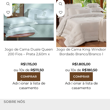
Jogo de Cama Duale Queen
Jogo de Cama King Windsor
200 Fios – Prata 2,60m x
Bordado Branco/Branco l
2,50m
300 fios – 2,90m x 2,50m
R$
R$
ou
10
x de
R$
111,50
ou
10
x de
R$
180,50
COMPRAR
COMPRAR
Adicionar à lista de
Adicionar à lista de
casamento
casamento
SOBRE NÓS