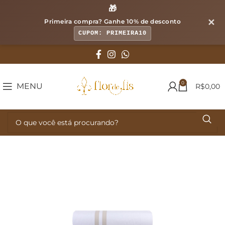
🎁
✕
Primeira compra? Ganhe
10% de desconto
CUPOM: PRIMEIRA10
0
MENU
R$
0,00