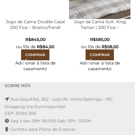
Jogo de Cama Double Casal
Jogo de Cama Solt. King
200 Fios – Branco/Fendi
Tartan | 200 Fios –
2,20mX2,50m
1,80mx,2,50m
R$
R$
ou
10
x de
R$
84,50
ou
10
x de
R$
58,50
COMPRAR
COMPRAR
Adicionar à lista de
Adicionar à lista de
casamento
casamento
SOBRE NÓS
Rua Jequitibá, 362 - Loja 06 Horto/Ipatinga - MG
Shopping Via Illuminata Mall
CEP: 35160-306
Seg a sex: 09h-18:00h| Sab: 09h- 13:00h
Contato para Plano de Enxoval: