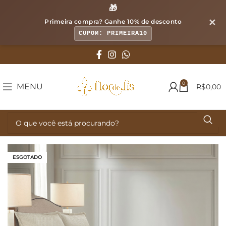
🎁
✕
Primeira compra? Ganhe
10% de desconto
CUPOM: PRIMEIRA10
0
MENU
R$
0,00
ESGOTADO