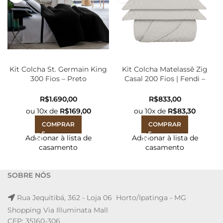
Kit Colcha St. Germain King
Kit Colcha Matelassê Zig
300 Fios – Preto
Casal 200 Fios | Fendi –
2,90mX2,50m
2,20mx2,50m
R$
R$
ou
10
x de
R$
169,00
ou
10
x de
R$
83,30
COMPRAR
COMPRAR
Adicionar à lista de
Adicionar à lista de
casamento
casamento
SOBRE NÓS
Rua Jequitibá, 362 - Loja 06 Horto/Ipatinga - MG
Shopping Via Illuminata Mall
CEP: 35160-306