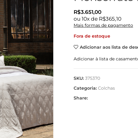
R$
3.651,00
ou
10
x de
R$
365,10
Mais formas de pagamento
Fora de estoque
Adicionar aos lista de des
Adicionar à lista de casament
SKU:
375370
Categoria:
Colchas
Share: