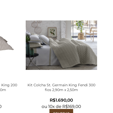
. King 200
Kit Colcha St. Germain King Fendi 300
K
,50m
fios 2,90m x 2,50m
R$
0
ou
10
x de
R$
169,00