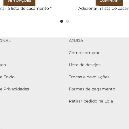
VER OPÇÕES
COMPRAR
nar à lista de casamento
*
Adicionar à lista de cas
IONAL
AJUDA
Como comprar
sco
Lista de desejos
de Envio
Trocas e devoluções
de Privacidades
Formas de pagamento
Retirar pedido na Loja