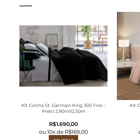
Kit Colcha St. Germain King 300 Fios –
Kit 
Preto 2,90mX2,50m
R$
ou
10
x de
R$
169,00