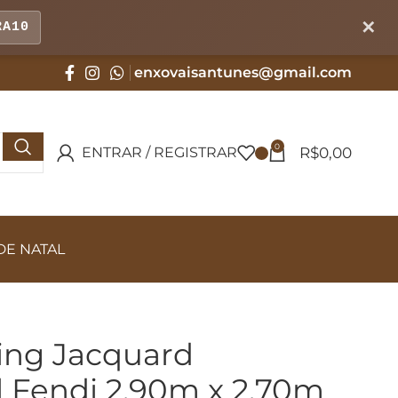
✕
RA10
enxovaisantunes@gmail.com
0
R$
0,00
ENTRAR / REGISTRAR
DE NATAL
King Jacquard
l Fendi 2,90m x 2,70m