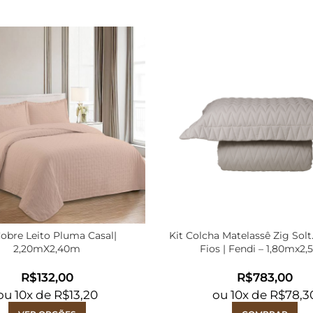
Cobre Leito Pluma Casal|
Kit Colcha Matelassê Zig Solt
2,20mX2,40m
Fios | Fendi – 1,80mx2
R$
R$
ou
10
x de
R$
13,20
ou
10
x de
R$
78,3