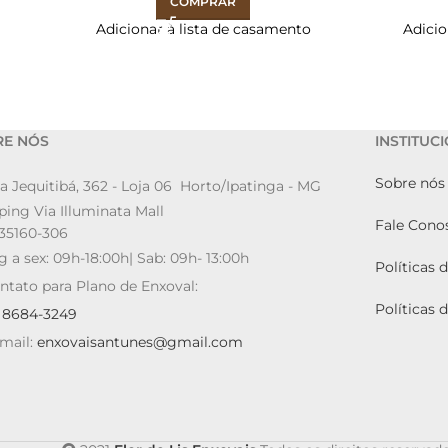
COMPRAR
Adicionar à lista de casamento
Adicio
RE NÓS
INSTITUC
Sobre nós
a Jequitibá, 362 - Loja 06 Horto/Ipatinga - MG
ing Via Illuminata Mall
Fale Cono
35160-306
g a sex: 09h-18:00h| Sab: 09h- 13:00h
Políticas 
ntato para Plano de Enxoval:
Políticas 
9 8684-3249
mail:
enxovaisantunes@gmail.com