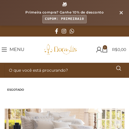
🎁
✕
Primeira compra? Ganhe
10% de desconto
CUPOM: PRIMEIRA10
0
MENU
R$
0,00
ESGOTADO