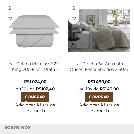
Kit Colcha Matelassê Zig
Kit Colcha St. Germain
King 200 Fios | Prata –
Queen Fendi 300 fios 2,60m
2,90mx2,50m
x 2,50m
R$
R$
ou
10
x de
R$
102,40
ou
10
x de
R$
149,00
COMPRAR
COMPRAR
Adicionar à lista de
Adicionar à lista de
casamento
casamento
SOBRE NÓS