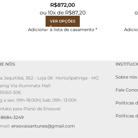
R$
ou
10
x de
R$
87,20
VER OPÇÕES
Adicionar à lista de casamento
*
Adicio
RE NÓS
INSTITUC
Sobre nós
a Jequitibá, 362 - Loja 06 Horto/Ipatinga - MG
ing Via Illuminata Mall
Fale Cono
35160-306
g a sex: 09h-18:00h| Sab: 09h- 13:00h
Políticas 
ntato para Plano de Enxoval:
Políticas 
9 8684-3249
mail:
enxovaisantunes@gmail.com