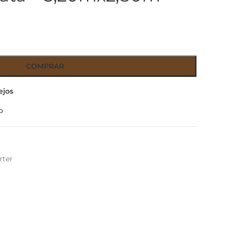
COMPRAR
ejos
o
rter