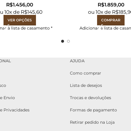
R$
R$
ou
10
x de
R$
145,60
ou
10
x de
R$
185,
VER OPÇÕES
COMPRAR
nar à lista de casamento
*
Adicionar à lista de cas
IONAL
AJUDA
Como comprar
sco
Lista de desejos
de Envio
Trocas e devoluções
de Privacidades
Formas de pagamento
Retirar pedido na Loja