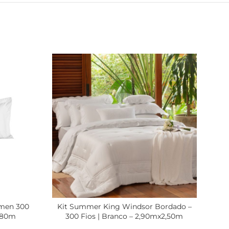
umen 300
Kit Summer King Windsor Bordado –
Ki
2,80m
300 Fios | Branco – 2,90mx2,50m