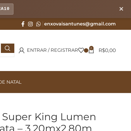
✕
RA10
enxovaisantunes@gmail.com
0
R$
0,00
ENTRAR / REGISTRAR
DE NATAL
 Super King Lumen
Prata – 3,20mx2,80m