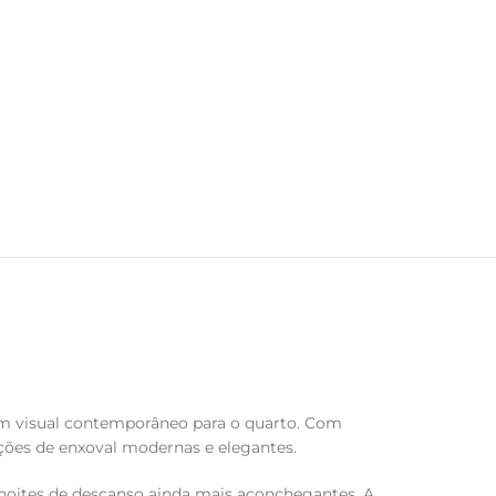
um visual contemporâneo para o quarto. Com
ções de enxoval modernas e elegantes.
noites de descanso ainda mais aconchegantes. A