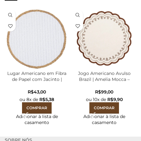
Lugar Americano em Fibra
Jogo Americano Avulso
de Papel com Jacinto |
Brazil | Amelia Mocca –
Branco – 38d
40cm
R$
R$
ou
8
x de
R$
5,38
ou
10
x de
R$
9,90
COMPRAR
COMPRAR
Adicionar à lista de
Adicionar à lista de
casamento
casamento
SOBRE NÓS