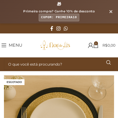
🎁
✕
Primeira compra? Ganhe
10% de desconto
CUPOM: PRIMEIRA10
0
MENU
R$
0,00
ESGOTADO