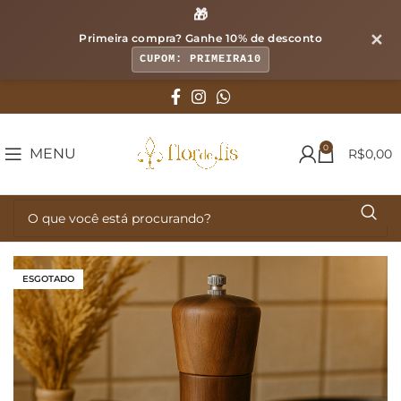
🎁
✕
Primeira compra? Ganhe
10% de desconto
CUPOM: PRIMEIRA10
0
MENU
R$
0,00
ESGOTADO