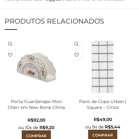
PRODUTOS RELACIONADOS
Porta Guardanapo Mon
Pano de Copa Urban |
Cheri em New Bone China
Square – Cinza
com Filado Ouro | Branco
R$
R$
ou
9
x de
R$
5,44
ou
10
x de
R$
9,20
COMPRAR
COMPRAR