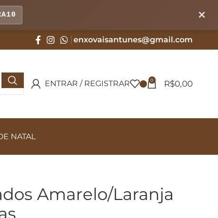
✕
RA10
enxovaisantunes@gmail.com
0
R$
0,00
ENTRAR / REGISTRAR
DE NATAL
dos Amarelo/Laranja
as