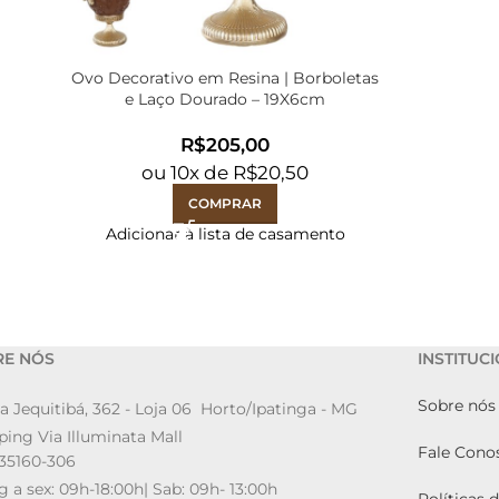
Ovo Decorativo em Resina | Borboletas
e Laço Dourado – 19X6cm
R$
ou
10
x de
R$
20,50
COMPRAR
Adicionar à lista de casamento
RE NÓS
INSTITUC
Sobre nós
a Jequitibá, 362 - Loja 06 Horto/Ipatinga - MG
ing Via Illuminata Mall
Fale Cono
35160-306
g a sex: 09h-18:00h| Sab: 09h- 13:00h