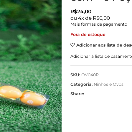
R$
24,00
ou
4
x de
R$
6,00
Mais formas de pagamento
Fora de estoque
Adicionar aos lista de des
Adicionar à lista de casament
SKU:
OV040P
Categoria:
Ninhos e Ovos
Share: