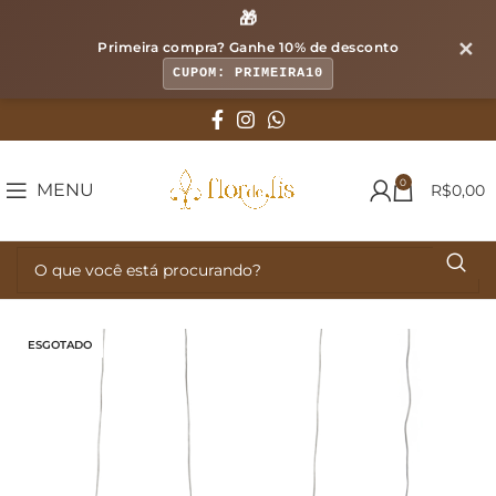
🎁
✕
Primeira compra? Ganhe
10% de desconto
CUPOM: PRIMEIRA10
0
MENU
R$
0,00
ESGOTADO