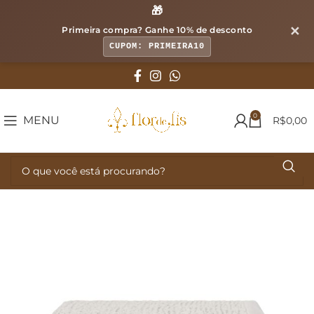
🎁
✕
Primeira compra? Ganhe
10% de desconto
CUPOM: PRIMEIRA10
0
MENU
R$
0,00