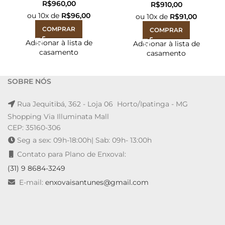
R$
R$
ou
10
x de
R$
96,00
ou
10
x de
R$
91,00
COMPRAR
COMPRAR
Adicionar à lista de
Adicionar à lista de
casamento
casamento
SOBRE NÓS
Rua Jequitibá, 362 - Loja 06 Horto/Ipatinga - MG
Shopping Via Illuminata Mall
CEP: 35160-306
Seg a sex: 09h-18:00h| Sab: 09h- 13:00h
Contato para Plano de Enxoval:
(31) 9 8684-3249
E-mail:
enxovaisantunes@gmail.com