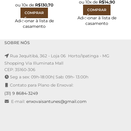
ou
10
x de
R$
14,90
ou
10
x de
R$
130,70
COMPRAR
COMPRAR
Adicionar à lista de
Adicionar à lista de
casamento
casamento
SOBRE NÓS
Rua Jequitibá, 362 - Loja 06 Horto/Ipatinga - MG
Shopping Via Illuminata Mall
CEP: 35160-306
Seg a sex: 09h-18:00h| Sab: 09h- 13:00h
Contato para Plano de Enxoval:
(31) 9 8684-3249
E-mail:
enxovaisantunes@gmail.com