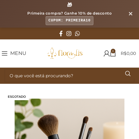
🎁
✕
Primeira compra? Ganhe
10% de desconto
CUPOM: PRIMEIRA10
0
MENU
R$
0,00
ESGOTADO