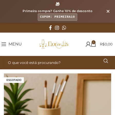
🎁
✕
Primeira compra? Ganhe
10% de desconto
CUPOM: PRIMEIRA10
0
MENU
R$
0,00
ESGOTADO