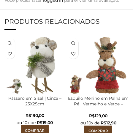
Você precisa fazer
logged in
para enviar uma avaliação.
PRODUTOS RELACIONADOS
Pássaro em Sisal | Cinza –
Esquilo Menino em Palha em
23X25cm
Pé | Vermelho e Verde –
19X13cm
R$
R$
ou
10
x de
R$
19,00
ou
10
x de
R$
12,90
COMPRAR
COMPRAR