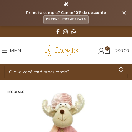
🎁
✕
Primeira compra? Ganhe
10% de desconto
CUPOM: PRIMEIRA10
0
MENU
R$
0,00
ESGOTADO