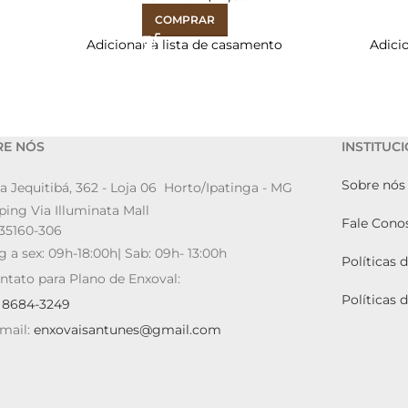
COMPRAR
Adicionar à lista de casamento
Adici
RE NÓS
INSTITUC
Sobre nós
a Jequitibá, 362 - Loja 06 Horto/Ipatinga - MG
ing Via Illuminata Mall
Fale Cono
35160-306
g a sex: 09h-18:00h| Sab: 09h- 13:00h
Políticas 
ntato para Plano de Enxoval:
Políticas 
9 8684-3249
mail:
enxovaisantunes@gmail.com