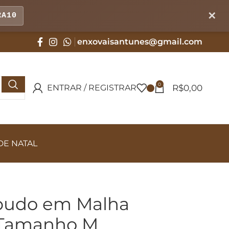
✕
RA10
enxovaisantunes@gmail.com
0
R$
0,00
ENTRAR / REGISTRAR
DE NATAL
pudo em Malha
 Tamanho M