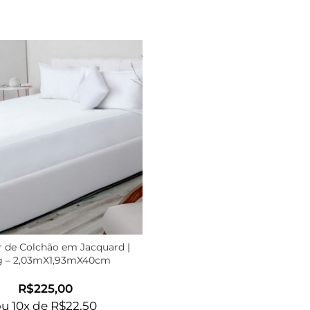
r de Colchão em Jacquard |
g – 2,03mX1,93mX40cm
R$
ou
10
x de
R$
22,50