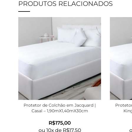
PRODUTOS RELACIONADOS
Protetor de Colchão em Jacquard |
Proteto
Casal – 1,90mX1,40mX30cm
Kin
R$
ou
10
x de
R$
17,50