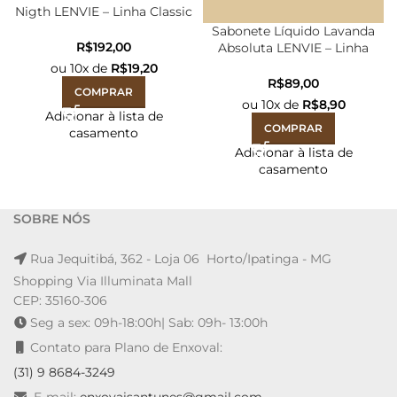
Nigth LENVIE – Linha Classic
250ml
Sabonete Líquido Lavanda
R$
Absoluta LENVIE – Linha
Arabesc 350ml
ou
10
x de
R$
19,20
R$
COMPRAR
ou
10
x de
R$
8,90
Adicionar à lista de
COMPRAR
casamento
Adicionar à lista de
casamento
SOBRE NÓS
Rua Jequitibá, 362 - Loja 06 Horto/Ipatinga - MG
Shopping Via Illuminata Mall
CEP: 35160-306
Seg a sex: 09h-18:00h| Sab: 09h- 13:00h
Contato para Plano de Enxoval:
(31) 9 8684-3249