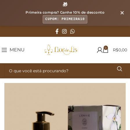
🎁
✕
Primeira compra? Ganhe
10% de desconto
CUPOM: PRIMEIRA10
0
MENU
R$
0,00