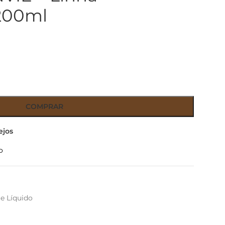
200ml
COMPRAR
ejos
o
e Líquido