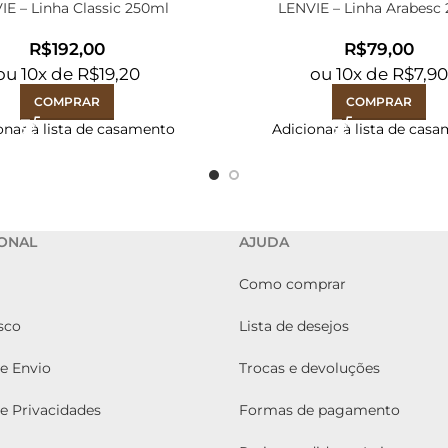
IE – Linha Classic 250ml
LENVIE – Linha Arabesc
R$
R$
ou
10
x de
R$
19,20
ou
10
x de
R$
7,9
COMPRAR
COMPRAR
onar à lista de casamento
Adicionar à lista de cas
IONAL
AJUDA
Como comprar
sco
Lista de desejos
de Envio
Trocas e devoluções
de Privacidades
Formas de pagamento