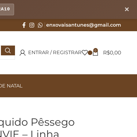
✕
RA10
enxovaisantunes@gmail.com
0
R$
0,00
ENTRAR / REGISTRAR
DE NATAL
quido Pêssego
NVIE – Linha