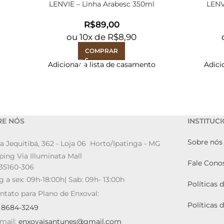
LENVIE – Linha Arabesc 350ml
LENV
R$
ou
10
x de
R$
8,90
COMPRAR
Adicionar à lista de casamento
Adici
RE NÓS
INSTITUC
Sobre nós
a Jequitibá, 362 - Loja 06 Horto/Ipatinga - MG
ing Via Illuminata Mall
Fale Cono
35160-306
g a sex: 09h-18:00h| Sab: 09h- 13:00h
Políticas 
ntato para Plano de Enxoval:
Políticas 
9 8684-3249
mail:
enxovaisantunes@gmail.com