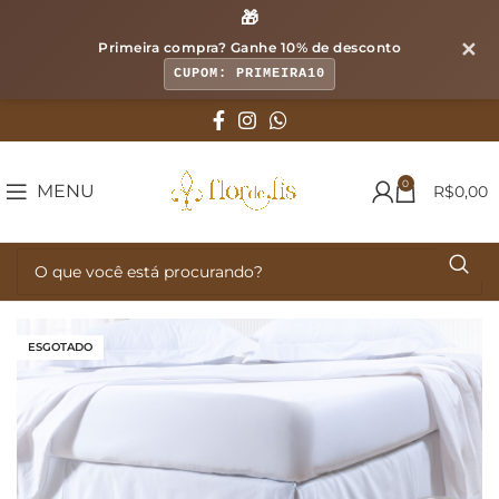
🎁
✕
Primeira compra? Ganhe
10% de desconto
CUPOM: PRIMEIRA10
0
MENU
R$
0,00
ESGOTADO