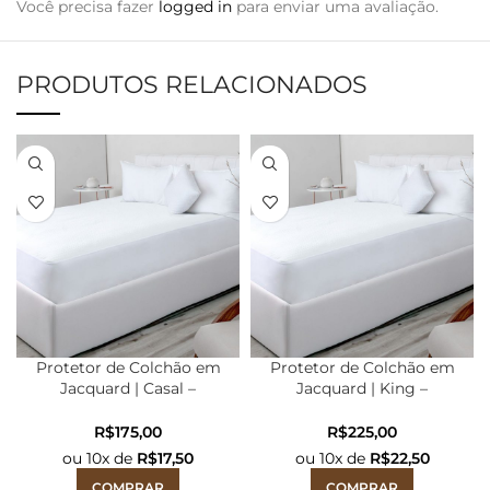
Você precisa fazer
logged in
para enviar uma avaliação.
PRODUTOS RELACIONADOS
Protetor de Colchão em
Protetor de Colchão em
Jacquard | Casal –
Jacquard | King –
1,90mX1,40mX30cm
2,03mX1,93mX40cm
R$
R$
ou
10
x de
R$
17,50
ou
10
x de
R$
22,50
COMPRAR
COMPRAR