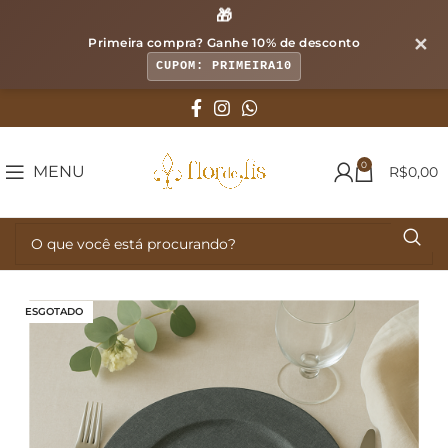
🎁
✕
Primeira compra? Ganhe
10% de desconto
CUPOM: PRIMEIRA10
0
MENU
R$
0,00
ESGOTADO