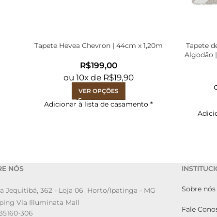
Tapete Hevea Chevron | 44cm x 1,20m
Tapete d
Algodão 
R$
ou
10
x de
R$
19,90
VER OPÇÕES
Adicionar à lista de casamento
*
Adici
RE NÓS
INSTITUC
Sobre nós
a Jequitibá, 362 - Loja 06 Horto/Ipatinga - MG
ing Via Illuminata Mall
Fale Cono
35160-306