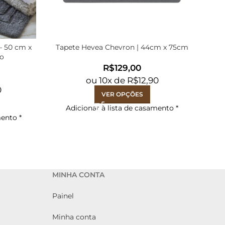
– 50 cm x
Tapete Hevea Chevron | 44cm x 75cm
o
D
R$
ou
10
x de
R$
12,90
0
VER OPÇÕES
Adicionar à lista de casamento
*
mento
*
MINHA CONTA
Painel
Minha conta