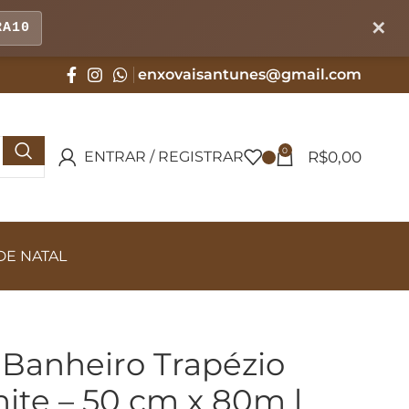
✕
RA10
enxovaisantunes@gmail.com
0
R$
0,00
ENTRAR / REGISTRAR
DE NATAL
 Banheiro Trapézio
ite – 50 cm x 80m l