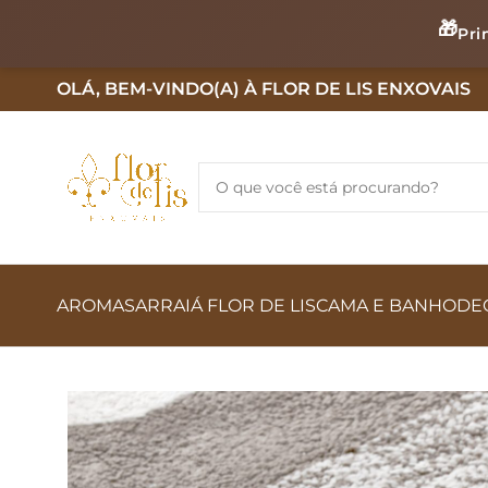
🎁
Pri
OLÁ, BEM-VINDO(A) À FLOR DE LIS ENXOVAIS
AROMAS
ARRAIÁ FLOR DE LIS
CAMA E BANHO
DE