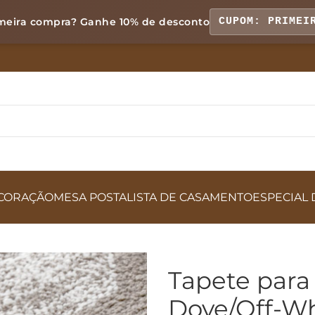
meira compra? Ganhe
10% de desconto
CUPOM: PRIMEI
CORAÇÃO
MESA POSTA
LISTA DE CASAMENTO
ESPECIAL 
Tapete para
Dove/Off-Wh