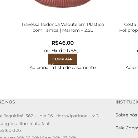
Travessa Redonda Veloute em Plástico
Cesta
com Tampa | Marrom – 2,5L
Poliprop
R$
ou
9
x de
R$
5,11
COMPRAR
Adicionar à lista de casamento
Adici
RE NÓS
INSTITUC
Sobre nós
a Jequitibá, 362 - Loja 06 Horto/Ipatinga - MG
ing Via Illuminata Mall
Fale Cono
35160-306