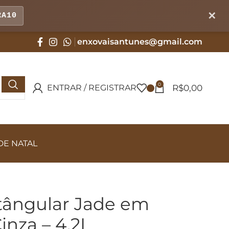
✕
RA10
enxovaisantunes@gmail.com
0
R$
0,00
ENTRAR / REGISTRAR
DE NATAL
tângular Jade em
inza – 4,2L