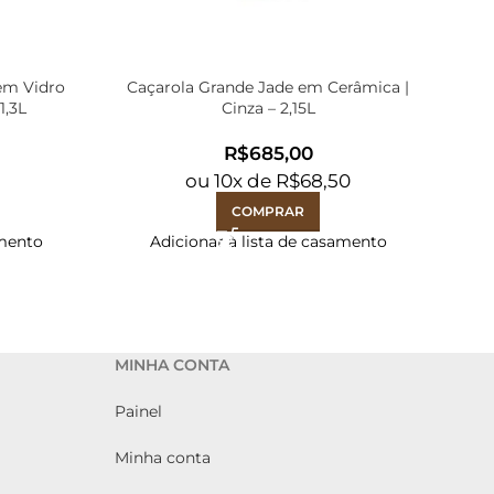
em Vidro
Caçarola Grande Jade em Cerâmica |
Trav
1,3L
Cinza – 2,15L
R$
0
ou
10
x de
R$
68,50
COMPRAR
amento
Adicionar à lista de casamento
MINHA CONTA
Painel
Minha conta