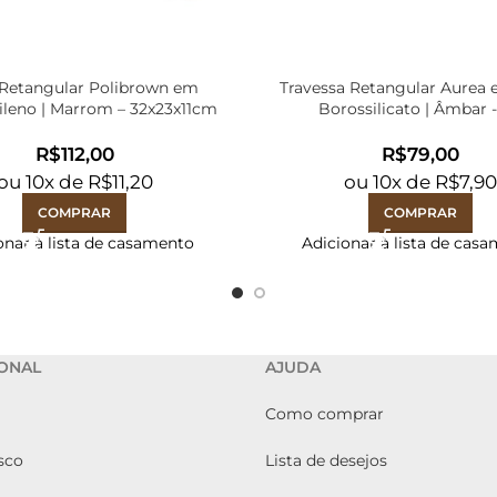
 Retangular Polibrown em
Travessa Retangular Aurea 
ileno | Marrom – 32x23x11cm
Borossilicato | Âmbar -
R$
R$
ou
10
x de
R$
11,20
ou
10
x de
R$
7,9
COMPRAR
COMPRAR
onar à lista de casamento
Adicionar à lista de cas
IONAL
AJUDA
Como comprar
sco
Lista de desejos