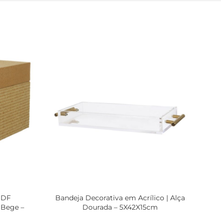
MDF
Bandeja Decorativa em Acrílico | Alça
Vas
 Bege –
Dourada – 5X42X15cm