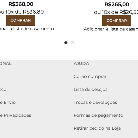
R$
R$
ou
10
x de
R$
36,80
ou
10
x de
R$
26,5
COMPRAR
COMPRAR
onar à lista de casamento
Adicionar à lista de cas
IONAL
AJUDA
Como comprar
sco
Lista de desejos
de Envio
Trocas e devoluções
de Privacidades
Formas de pagamento
Retirar pedido na Loja