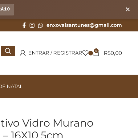
✕
RA10
enxovaisantunes@gmail.com
0
R$
0,00
ENTRAR / REGISTRAR
DE NATAL
tivo Vidro Murano
 – 16X10,5cm