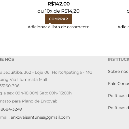
R$
ou
10
x de
R$
14,20
COMPRAR
Adicionar à lista de casamento
Adici
RE NÓS
INSTITUC
Sobre nós
a Jequitibá, 362 - Loja 06 Horto/Ipatinga - MG
ing Via Illuminata Mall
Fale Cono
35160-306
g a sex: 09h-18:00h| Sab: 09h- 13:00h
Políticas 
ntato para Plano de Enxoval:
Políticas 
9 8684-3249
mail:
enxovaisantunes@gmail.com