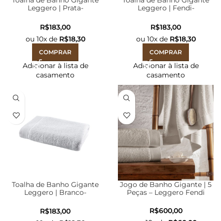
Toalha de Banho Gigante
Toalha de Banho Gigante
Leggero | Prata-
Leggero | Fendi-
80cmX1,60m
80cmX1,60m
R$
R$
ou
10
x de
R$
18,30
ou
10
x de
R$
18,30
COMPRAR
COMPRAR
Adicionar à lista de
Adicionar à lista de
casamento
casamento
Toalha de Banho Gigante
Jogo de Banho Gigante | 5
Leggero | Branco-
Peças – Leggero Fendi
80cmX1,60m
R$
R$