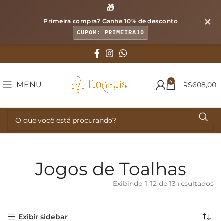
🎁
✕
Primeira compra? Ganhe
10% de desconto
CUPOM: PRIMEIRA10
4
MENU
R$
608,00
Jogos de Toalhas
Exibindo 1–12 de 13 resultados
Cl
p
cl
m
Exibir sidebar