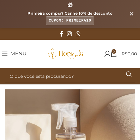
🎁
✕
Primeira compra? Ganhe
10% de desconto
CUPOM: PRIMEIRA10
0
MENU
R$
0,00